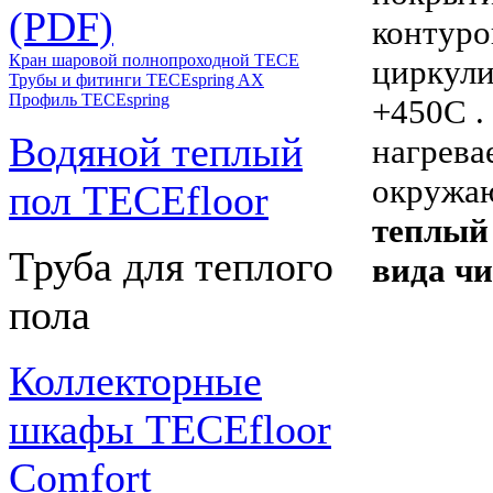
(PDF)
контуро
Кран шаровой полнопроходной ТЕСЕ
циркули
Трубы и фитинги TECEspring AX
Профиль TECEspring
+450С .
Водяной теплый
нагрева
окружаю
пол TECEfloor
теплый
Труба для теплого
вида чи
пола
Коллекторные
шкафы TECEfloor
Comfort