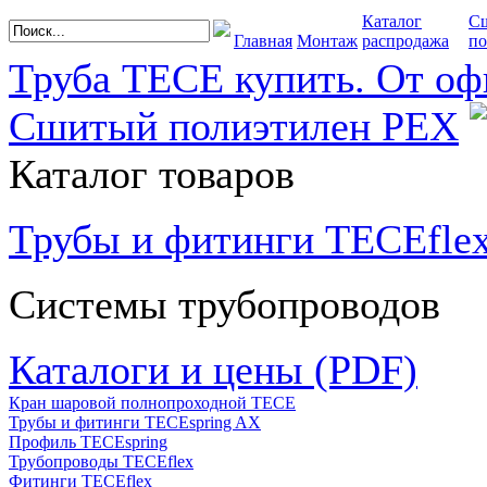
Каталог
С
Главная
Монтаж
распродажа
по
Труба TECE купить. От оф
Сшитый полиэтилен PEX
Каталог товаров
Трубы и фитинги TECEfle
Системы трубопроводов
Каталоги и цены (PDF)
Кран шаровой полнопроходной ТЕСЕ
Трубы и фитинги TECEspring AX
Профиль TECEspring
Трубопроводы TECEflex
Фитинги TECEflex