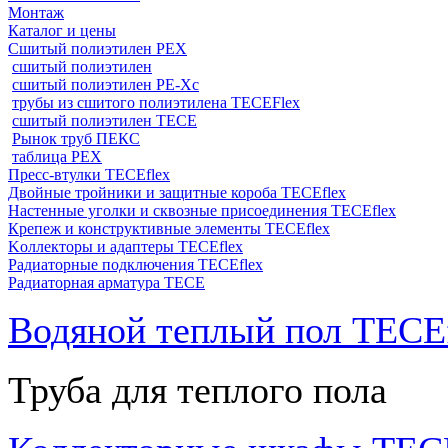
Монтаж
Каталог и цены
Сшитый полиэтилен PEX
сшитый полиэтилен
сшитый полиэтилен PE-Xc
трубы из сшитого полиэтилена TECEFlex
сшитый полиэтилен TECE
Рынок труб ПЕКС
таблица PEX
Пресс-втулки TECEflex
Двойные тройники и защитные короба TECEflex
Настенные уголки и сквозные присоединения TECEflex
Крепеж и конструктивные элементы TECEflex
Kоллекторы и адаптеры TECEflex
Радиаторные подключения TECEflex
Радиаторная арматура TECE
Водяной теплый пол TECEf
Труба для теплого пола