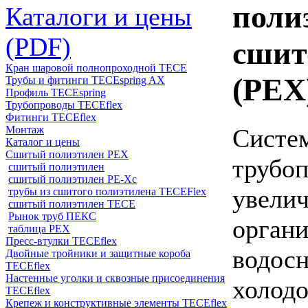
поли
Каталоги и цены
(PDF)
сшит
Кран шаровой полнопроходной ТЕСЕ
(PEX
Трубы и фитинги TECEspring AX
Профиль TECEspring
Трубопроводы TECEflex
Фитинги TECEflex
Сис
Монтаж
Каталог и цены
Сшитый полиэтилен PEX
труб
сшитый полиэтилен
сшитый полиэтилен PE-Xc
увел
трубы из сшитого полиэтилена TECEFlex
сшитый полиэтилен TECE
Рынок труб ПЕКС
орган
таблица PEX
Пресс-втулки TECEflex
водо
Двойные тройники и защитные короба
TECEflex
Настенные уголки и сквозные присоединения
холо
TECEflex
Крепеж и конструктивные элементы TECEflex