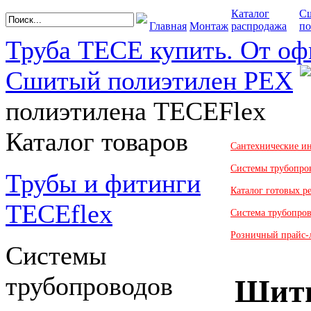
Каталог
С
Главная
Монтаж
распродажа
по
Труба TECE купить. От оф
Сшитый полиэтилен PEX
полиэтилена TECEFlex
Каталог товаров
Сантехнические и
Системы трубопро
Трубы и фитинги
Каталог готовых 
TECEflex
Система трубопро
Розничный прайс-
Системы
трубопроводов
Шит