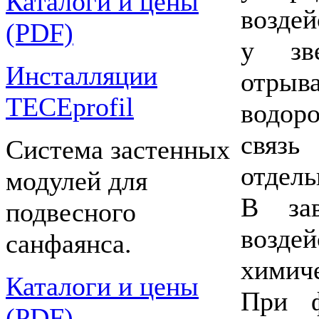
Каталоги и цены
возде
(PDF)
у зве
Инсталляции
отры
TECEprofil
водор
связь
Система застенных
отдель
модулей для
В зав
подвесного
возде
санфаянса.
химич
Каталоги и цены
При ф
(PDF)