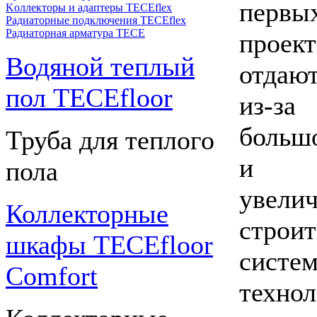
перв
Kоллекторы и адаптеры TECEflex
Радиаторные подключения TECEflex
Радиаторная арматура TECE
проек
Водяной теплый
отдаю
пол TECEfloor
из-за
больш
Труба для теплого
и об
пола
увели
Коллекторные
строи
шкафы TECEfloor
сист
Comfort
техно