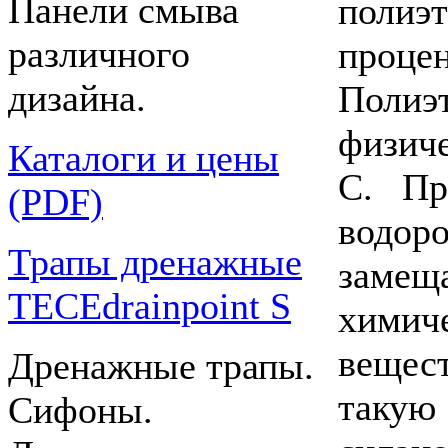
Панели смыва
полиэ
различного
проце
дизайна.
Полиэ
физич
Каталоги и цены
C. Пр
(PDF)
водор
Трапы дренажные
заме
TECEdrainpoint S
химич
вещес
Дренажные трапы.
такую
Сифоны.