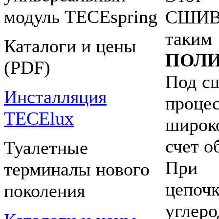
модуль TECEspring
СШИВК
таки
Каталоги и цены
ПОЛ
(PDF)
Под с
Инсталляция
проце
TECElux
широк
счет о
Туалетные
При 
терминалы нового
цепо
поколения
угле