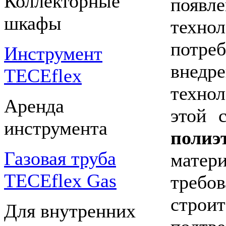
Коллекторные
появл
шкафы
техн
потр
Инструмент
внед
TECEflex
техно
Аренда
этой 
инструмента
поли
Газовая труба
мате
TECEflex Gas
треб
стро
Для внутренних