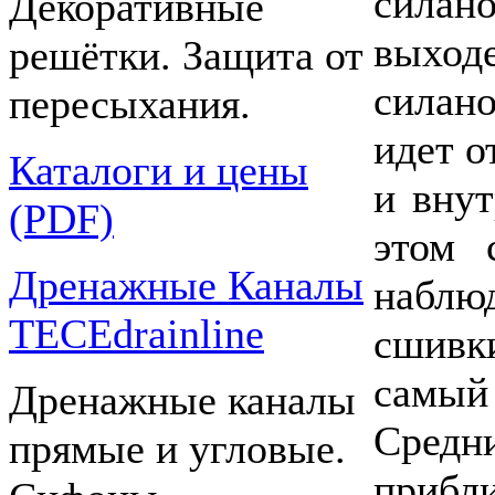
силан
Декоративные
выходе
решётки. Защита от
силан
пересыхания.
идет о
Каталоги и цены
и внут
(PDF)
этом 
Дренажные Каналы
набл
TECEdrainline
сшивк
самый
Дренажные каналы
Средн
прямые и угловые.
прибл