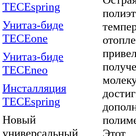
TECEspring
полиэ
Унитаз-биде
темпер
TECEone
отопле
приве
Унитаз-биде
получ
TECEneo
моле
Инсталляция
дости
TECEspring
допол
Новый
полим
универсальный
Этот 