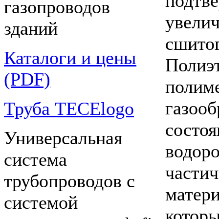
подтв
газопроводов
увели
зданий
сшитог
Каталоги и цены
Поли
(PDF)
поли
газо
Труба TECElogo
состо
Универсальная
водор
система
част
трубопроводов с
матери
системой
котор