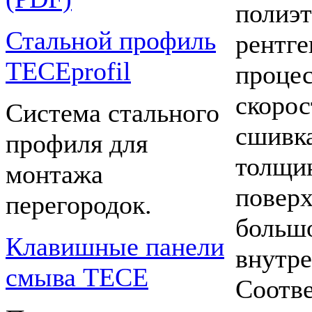
полиэ
Стальной профиль
рентг
TECEprofil
проце
скорос
Система стального
сшивк
профиля для
толщ
монтажа
повер
перегородок.
больш
Клавишные панели
внут
смыва TECE
Соотве