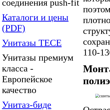
соединения push-fit
поэт
Каталоги и цены
плотн
(PDF)
структ
сохра
Унитазы TECE
110-13
Унитазы премиум
Мон
класса -
Европейское
поли
качество
Унитаз-биде
Остра