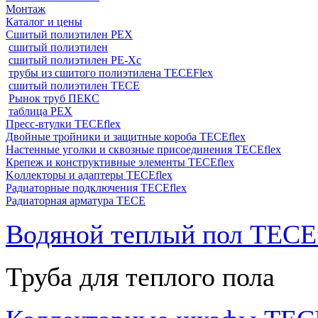
Монтаж
Каталог и цены
Сшитый полиэтилен PEX
сшитый полиэтилен
сшитый полиэтилен PE-Xc
трубы из сшитого полиэтилена TECEFlex
сшитый полиэтилен TECE
Рынок труб ПЕКС
таблица PEX
Пресс-втулки TECEflex
Двойные тройники и защитные короба TECEflex
Настенные уголки и сквозные присоединения TECEflex
Крепеж и конструктивные элементы TECEflex
Kоллекторы и адаптеры TECEflex
Радиаторные подключения TECEflex
Радиаторная арматура TECE
Водяной теплый пол TECEf
Труба для теплого пола