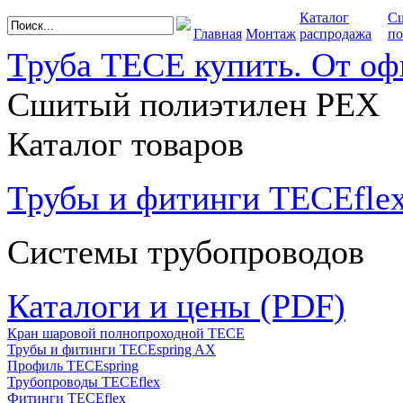
Каталог
С
Главная
Монтаж
распродажа
по
Труба TECE купить. От оф
Сшитый полиэтилен PEX
Каталог товаров
Трубы и фитинги TECEfle
Системы трубопроводов
Каталоги и цены (PDF)
Кран шаровой полнопроходной ТЕСЕ
Трубы и фитинги TECEspring AX
Профиль TECEspring
Трубопроводы TECEflex
Фитинги TECEflex