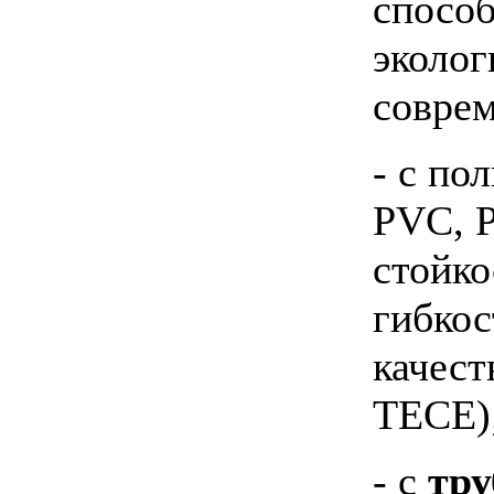
способ
эколог
совре
- с по
PVC, 
стойко
гибкос
качест
TECE)
- с
тру