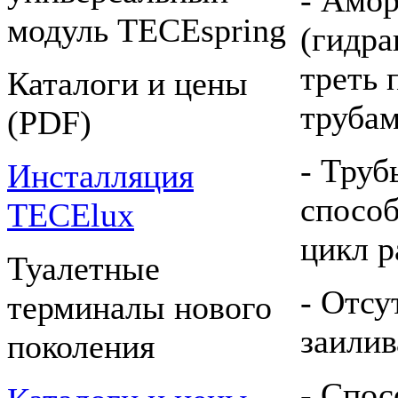
модуль TECEspring
(гидра
треть 
Каталоги и цены
трубам
(PDF)
- Труб
Инсталляция
спосо
TECElux
цикл 
Туалетные
- Отсу
терминалы нового
заилив
поколения
- Спос