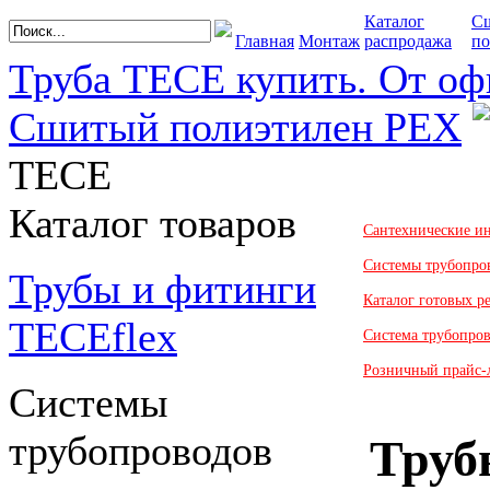
Каталог
С
Главная
Монтаж
распродажа
по
Труба TECE купить. От оф
Сшитый полиэтилен PEX
TECE
Каталог товаров
Сантехнические и
Системы трубопро
Трубы и фитинги
Каталог готовых 
TECEflex
Система трубопро
Розничный прайс-
Системы
трубопроводов
Труб