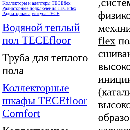
,сист
Kоллекторы и адаптеры TECEflex
Радиаторные подключения TECEflex
физик
Радиаторная арматура TECE
Водяной теплый
механ
пол TECEfloor
flex
по
сшива
Труба для теплого
высоко
пола
иници
Коллекторные
(катал
шкафы TECEfloor
высоко
Comfort
образо
каркас