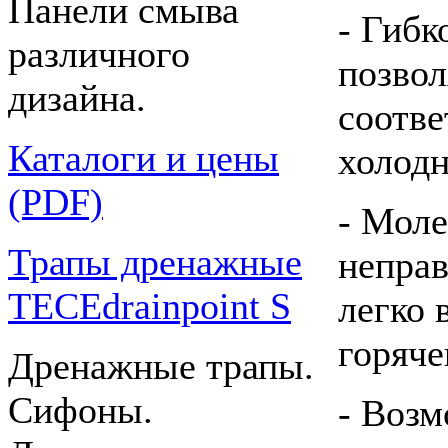
Панели смыва
- Гибк
различного
позвол
дизайна.
соотв
Каталоги и цены
холодн
(PDF)
- Моле
Трапы дренажные
неправ
TECEdrainpoint S
легко
горяче
Дренажные трапы.
Сифоны.
- Воз