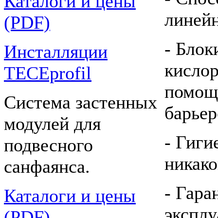
Каталоги и цены
линей
(PDF)
- Блок
Инсталляции
кислор
TECEprofil
помощ
Система застенных
барьер
модулей для
- Гиги
подвесного
никако
санфаянса.
- Гара
Каталоги и цены
эксплу
(PDF)