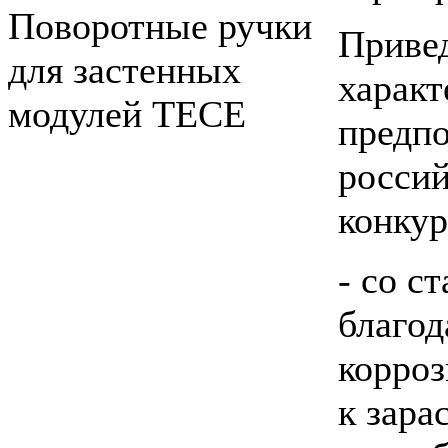
Поворотные ручки
Привед
для застенных
характ
модулей ТЕСЕ
предпо
росси
конкур
- со с
благод
корроз
к зара