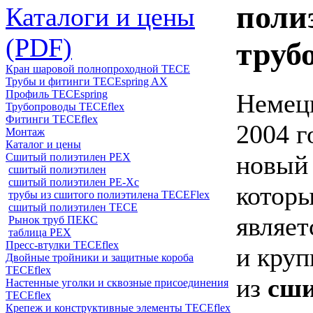
поли
Каталоги и цены
(PDF)
труб
Кран шаровой полнопроходной ТЕСЕ
Трубы и фитинги TECEspring AX
Профиль TECEspring
Немец
Трубопроводы TECEflex
Фитинги TECEflex
2004 г
Монтаж
Каталог и цены
новый 
Сшитый полиэтилен PEX
сшитый полиэтилен
сшитый полиэтилен PE-Xc
которы
трубы из сшитого полиэтилена TECEFlex
сшитый полиэтилен TECE
являет
Рынок труб ПЕКС
таблица PEX
Пресс-втулки TECEflex
и кру
Двойные тройники и защитные короба
TECEflex
из
сши
Настенные уголки и сквозные присоединения
TECEflex
Крепеж и конструктивные элементы TECEflex