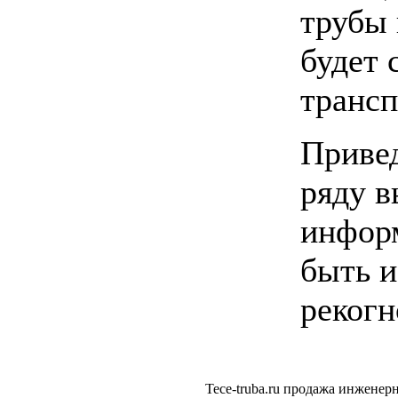
трубы 
будет 
транс
Привед
ряду в
инфор
быть и
рекогн
Tece-truba.ru продажа инжене