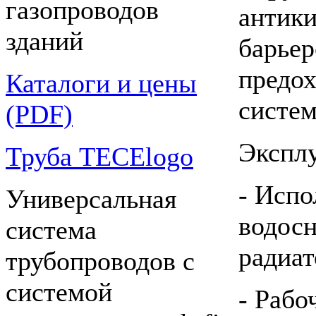
газопроводов
антик
зданий
барье
предо
Каталоги и цены
систем
(PDF)
Экспл
Труба TECElogo
- Испо
Универсальная
водосн
система
радиат
трубопроводов с
системой
- Рабо