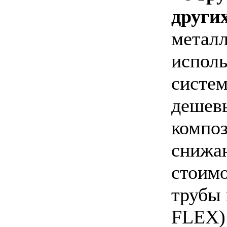
други
металл
испол
систе
дешев
композ
снижа
стоимо
трубы
FLEX) 