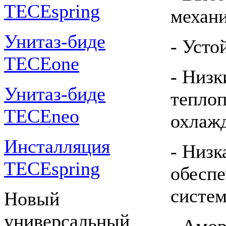
TECEspring
механи
Унитаз-биде
- Усто
TECEone
- Низ
Унитаз-биде
теплоп
TECEneo
охлажд
Инсталляция
- Низк
TECEspring
обесп
систе
Новый
универсальный
- Амор