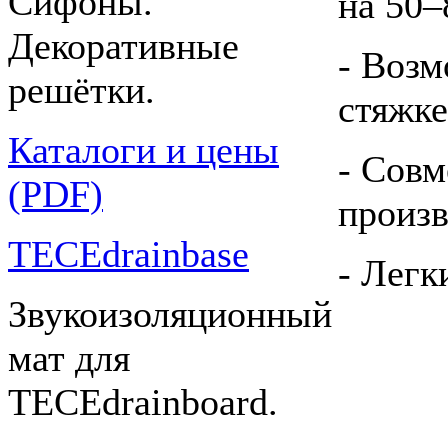
Сифоны.
на 50–
Декоративные
- Возм
решётки.
стяжке
Каталоги и цены
- Совм
(PDF)
произв
TECEdrainbase
- Легк
Звукоизоляционный
мат для
TECEdrainboard.