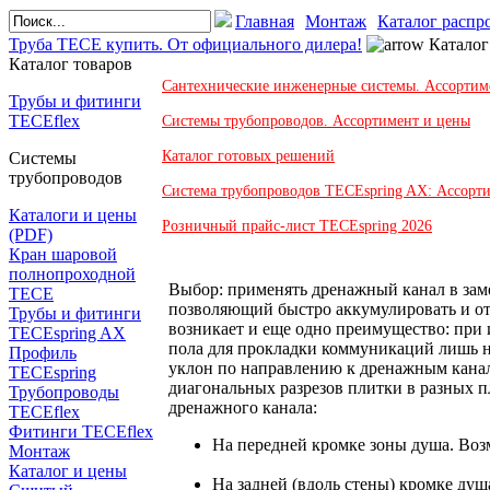
Главная
Монтаж
Каталог распр
Труба TECE купить. От официального дилера!
Каталог
Каталог товаров
Сантехнические инженерные системы. Ассортим
Трубы и фитинги
TECEflex
Системы трубопроводов. Ассортимент и цены
Каталог готовых решений
Системы
трубопроводов
Система трубопроводов TECEspring AX: Ассорт
Каталоги и цены
Розничный прайс-лист TECEspring 2026
(PDF)
Кран шаровой
полнопроходной
Выбор: применять дренажный канал в зам
ТЕСЕ
позволяющий быстро аккумулировать и от
Трубы и фитинги
возникает и еще одно преимущество: при
TECEspring AX
пола для прокладки коммуникаций лишь на
Профиль
уклон по направлению к дренажным канала
TECEspring
диагональных разрезов плитки в разных п
Трубопроводы
дренажного канала:
TECEflex
Фитинги TECEflex
На передней кромке зоны душа. Воз
Монтаж
Каталог и цены
На задней (вдоль стены) кромке ду