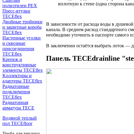
Сшитый
вплотную к стене (одна сторона ка
полиэтилен PEX
Пресс-втулки
TECEflex
Двойные тройники
В зависимости от расхода воды в душевой
и защитные короба
канала. В среднем расход стандартного см
TECEflex
необходимо уточнить в паспорте самого и
Настенные уголки
и сквозные
В заключении остаётся выбрать лоток — д
присоединения
TECEflex
Панель ТЕСЕdrainlinе "ste
Крепеж и
конструктивные
элементы TECEflex
Kоллекторы и
адаптеры TECEflex
Радиаторные
подключения
TECEflex
Радиаторная
арматура TECE
Водяной теплый
пол TECEfloor
Труба для теплого