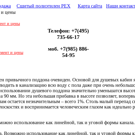
одажа
Сшитый полиэтилен PEX
Карта сайта
Наши контак
 и цены
ент и цены
Телефон: +7(495)
735-66-17
моб. +7(985) 886-
имент и цены
54-95
ен привычного поддона очевиден. Основой для душевых кабин я
водить в канализацию всю воду с пола даже при очень небольш
 использовании душевого поддона значительно уменьшатся высо
 90 мм. Но эта небольшая прибавка в высоте позволяет, вопервы
м остается незначительным – всего 1%. Столь малый перепад сво
лоскостях и воспринимается человеческим глазом как идеально р
можно использование как линейной, так и уговой формы канала.
ша. Возможно использование как линейной, так и уговой формы 