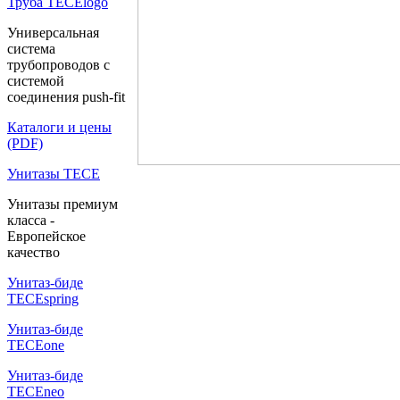
Труба TECElogo
Универсальная
система
трубопроводов с
системой
соединения push-fit
Каталоги и цены
(PDF)
Унитазы TECE
Унитазы премиум
класса -
Европейское
качество
Унитаз-биде
TECEspring
Унитаз-биде
TECEone
Унитаз-биде
TECEneo