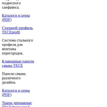
подвесного
санфаянса.
Каталоги и цены
(PDF)
Стальной профиль
TECEprofil
Система стального
профиля для
монтажа
перегородок.
Клавишные панели
смыва TECE
Панели смыва
различного
дизайна.
Каталоги и цены
(PDF)
Трапы дренажные