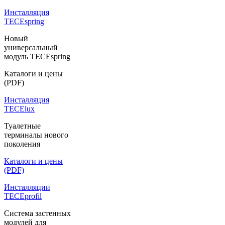
Инсталляция
TECEspring
Новый
универсальный
модуль TECEspring
Каталоги и цены
(PDF)
Инсталляция
TECElux
Туалетные
терминалы нового
поколения
Каталоги и цены
(PDF)
Инсталляции
TECEprofil
Система застенных
модулей для