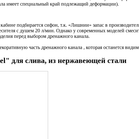
нала имеет специальный край подлежащий деформации).
 кабине подбирается сифон, т.к. «Лишнии» запас в производит
есителя с душем 20 л/мин. Однако у современных моделей смесит
зделия перед выбором дренажного канала.
екоративную часть дренажного канала , которая останется видим
el" для слива, из нержавеющей стали