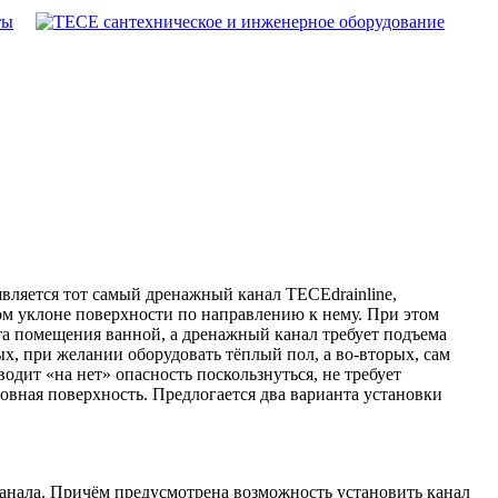
ты
вляется тот самый дренажный канал TECEdrainline,
ом уклоне поверхности по направлению к нему. При этом
та помещения ванной, а дренажный канал требует подъема
х, при желании оборудовать тёплый пол, а во-вторых, сам
дит «на нет» опасность поскользнуться, не требует
овная поверхность. Предлогается два варианта установки
канала. Причём предусмотрена возможность установить канал