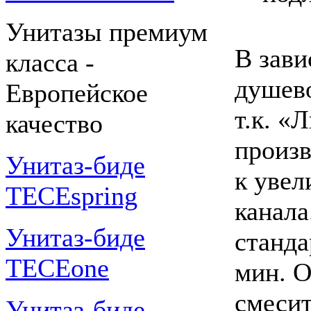
Унитазы премиум
В зави
класса -
душево
Европейское
т.к. «
качество
произв
Унитаз-биде
к уве
TECEspring
канала
Унитаз-биде
станда
TECEone
мин. О
смесит
Унитаз-биде