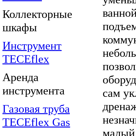
ванной
Коллекторные
подъем
шкафы
коммун
Инструмент
неболь
TECEflex
позвол
Аренда
оборуд
инструмента
сам ук
дрена
Газовая труба
незнач
TECEflex Gas
малый 