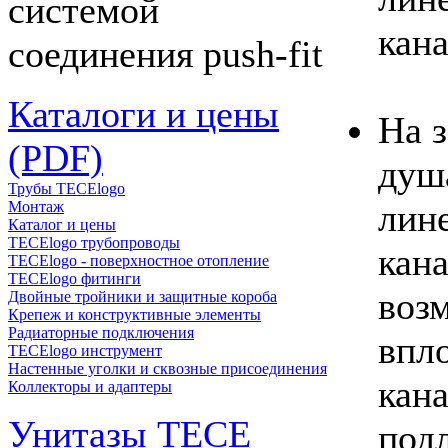
системой
кана
соединения push-fit
Каталоги и цены
На з
(PDF)
душ
Трубы TECElogo
лин
Монтаж
Каталог и цены
TECElogo трубопроводы
кан
TECElogo - поверхностное отопление
TECElogo фитинги
воз
Двойные тройники и защитные короба
Крепеж и конструктивные элементы
Радиаторные подключения
впло
TECElogo инструмент
Настенные уголки и сквозные присоединения
кан
Коллекторы и адаптеры
Унитазы TECE
под