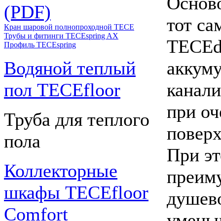
Осново
(PDF)
тот с
Кран шаровой полнопроходной ТЕСЕ
Трубы и фитинги TECEspring AX
TECEdr
Профиль TECEspring
Водяной теплый
аккуму
пол TECEfloor
канали
при оч
Труба для теплого
поверх
пола
При эт
Коллекторные
преиму
шкафы TECEfloor
душево
Comfort
умень