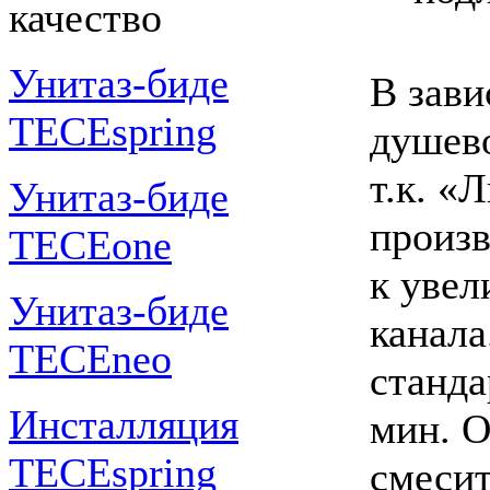
качество
Унитаз-биде
В зави
TECEspring
душево
т.к. «
Унитаз-биде
произв
TECEone
к уве
Унитаз-биде
канала
TECEneo
станда
Инсталляция
мин. О
TECEspring
смесит