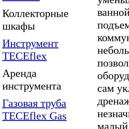
ванной
Коллекторные
подъем
шкафы
коммун
Инструмент
неболь
TECEflex
позвол
Аренда
оборуд
инструмента
сам ук
дрена
Газовая труба
незнач
TECEflex Gas
малый 