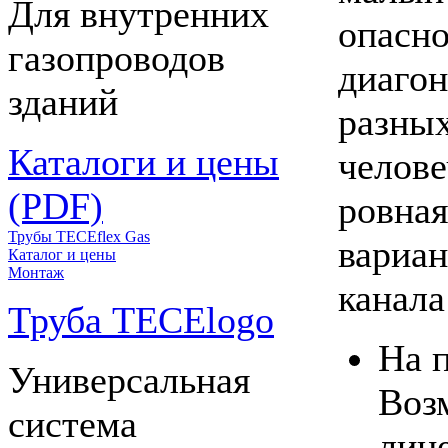
Для внутренних
опасно
газопроводов
диагон
зданий
разных
Каталоги и цены
челове
(PDF)
ровная
Трубы TECEflex Gas
вариан
Каталог и цены
Монтаж
канала
Труба TECElogo
На 
Универсальная
Воз
система
лин