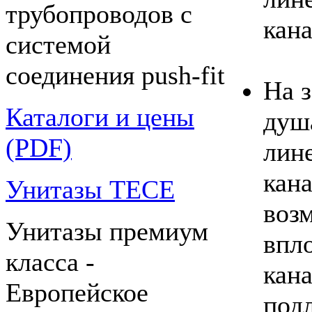
трубопроводов с
кана
системой
соединения push-fit
На з
Каталоги и цены
душ
(PDF)
лин
кан
Унитазы TECE
воз
Унитазы премиум
впло
класса -
кан
Европейское
под