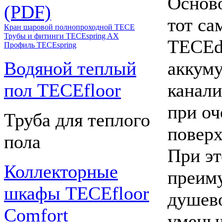
Осново
(PDF)
тот с
Кран шаровой полнопроходной ТЕСЕ
Трубы и фитинги TECEspring AX
TECEdr
Профиль TECEspring
Водяной теплый
аккуму
пол TECEfloor
канали
при оч
Труба для теплого
поверх
пола
При эт
Коллекторные
преиму
шкафы TECEfloor
душево
Comfort
умень