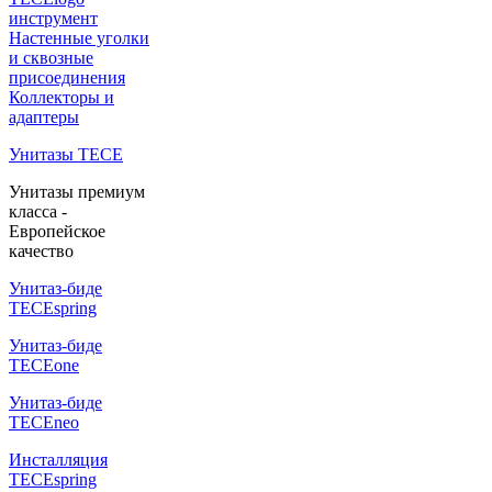
инструмент
Настенные уголки
и сквозные
присоединения
Коллекторы и
адаптеры
Унитазы TECE
Унитазы премиум
класса -
Европейское
качество
Унитаз-биде
TECEspring
Унитаз-биде
TECEone
Унитаз-биде
TECEneo
Инсталляция
TECEspring