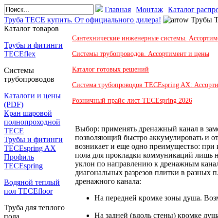
Главная
Монтаж
Каталог распр
Труба TECE купить. От официального дилера!
Трубы 
Каталог товаров
Сантехнические инженерные системы. Ассортим
Трубы и фитинги
TECEflex
Системы трубопроводов. Ассортимент и цены
Каталог готовых решений
Системы
трубопроводов
Система трубопроводов TECEspring AX: Ассорт
Каталоги и цены
Розничный прайс-лист TECEspring 2026
(PDF)
Кран шаровой
полнопроходной
Выбор: применять дренажный канал в зам
ТЕСЕ
позволяющий быстро аккумулировать и от
Трубы и фитинги
возникает и еще одно преимущество: при
TECEspring AX
пола для прокладки коммуникаций лишь на
Профиль
уклон по направлению к дренажным канала
TECEspring
диагональных разрезов плитки в разных п
дренажного канала:
Водяной теплый
пол TECEfloor
На передней кромке зоны душа. Воз
Труба для теплого
На задней (вдоль стены) кромке ду
пола