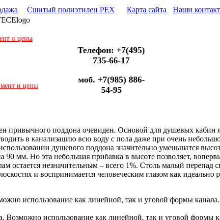
одажа
Сшитый полиэтилен PEX
Карта сайта
Наши контак
TECElogo
ент и цены
Телефон: +7(495)
735-66-17
моб. +7(985) 886-
имент и цены
54-95
ен привычного поддона очевиден. Основой для душевых кабин я
водить в канализацию всю воду с пола даже при очень небольш
 использовании душевого поддона значительно уменьшатся высо
 90 мм. Но эта небольшая прибавка в высоте позволяет, вопервы
м остается незначительным – всего 1%. Столь малый перепад сво
лоскостях и воспринимается человеческим глазом как идеально р
можно использование как линейной, так и уговой формы канала.
ша. Возможно использование как линейной, так и уговой формы 