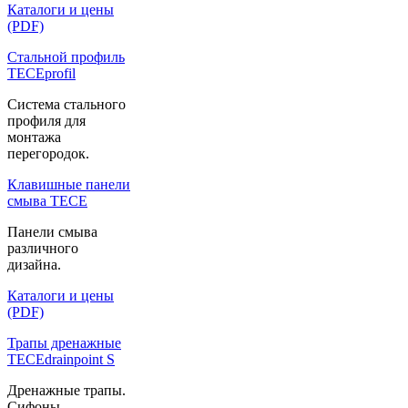
Каталоги и цены
(PDF)
Стальной профиль
TECEprofil
Система стального
профиля для
монтажа
перегородок.
Клавишные панели
смыва TECE
Панели смыва
различного
дизайна.
Каталоги и цены
(PDF)
Трапы дренажные
TECEdrainpoint S
Дренажные трапы.
Сифоны.