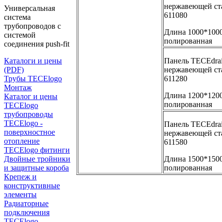
нержавеющей ста
Универсальная
611080
система
трубопроводов с
Длина 1000*1000
системой
полированная
соединения push-fit
Панель TECEdrain
Каталоги и цены
нержавеющей ста
(PDF)
611280
Трубы TECElogo
Монтаж
Длина 1200*1200
Каталог и цены
полированная
TECElogo
трубопроводы
TECElogo -
Панель TECEdrain
поверхностное
нержавеющей ста
отопление
611580
TECElogo фитинги
Длина 1500*1500
Двойные тройники
полированная
и защитные короба
Крепеж и
конструктивные
элементы
Радиаторные
подключения
TECElogo