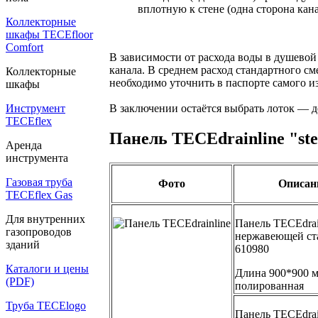
вплотную к стене (одна сторона ка
Коллекторные
шкафы TECEfloor
Comfort
В зависимости от расхода воды в душевой
канала. В среднем расход стандартного см
Коллекторные
необходимо уточнить в паспорте самого и
шкафы
Инструмент
В заключении остаётся выбрать лоток — д
TECEflex
Панель ТЕСЕdrainlinе "ste
Аренда
инструмента
Газовая труба
Фото
Описан
TECEflex Gas
Для внутренних
Панель TECEdrain
газопроводов
нержавеющей ста
зданий
610980
Каталоги и цены
Длина 900*900 м
(PDF)
полированная
Труба TECElogo
Панель TECEdrain