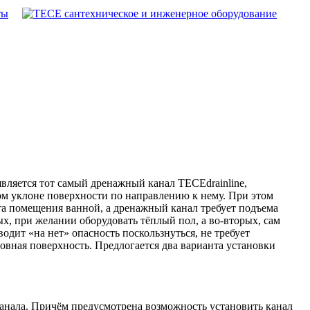
ты
вляется тот самый дренажный канал TECEdrainline,
ом уклоне поверхности по направлению к нему. При этом
та помещения ванной, а дренажный канал требует подъема
х, при желании оборудовать тёплый пол, а во-вторых, сам
дит «на нет» опасность поскользнуться, не требует
овная поверхность. Предлогается два варианта установки
канала. Причём предусмотрена возможность установить канал