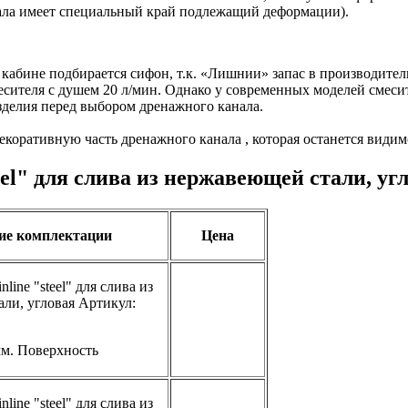
нала имеет специальный край подлежащий деформации).
 кабине подбирается сифон, т.к. «Лишнии» запас в производит
есителя с душем 20 л/мин. Однако у современных моделей смесит
зделия перед выбором дренажного канала.
екоративную часть дренажного канала , которая останется видим
el" для слива из нержавеющей стали, уг
ие комплектации
Цена
line "steel" для слива из
ли, угловая Артикул:
м. Поверхность
line "steel" для слива из