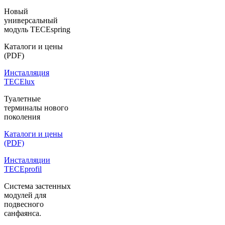
Новый
универсальный
модуль TECEspring
Каталоги и цены
(PDF)
Инсталляция
TECElux
Туалетные
терминалы нового
поколения
Каталоги и цены
(PDF)
Инсталляции
TECEprofil
Система застенных
модулей для
подвесного
санфаянса.