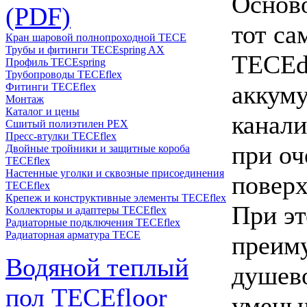
Осново
(PDF)
тот с
Кран шаровой полнопроходной ТЕСЕ
Трубы и фитинги TECEspring AX
TECEdr
Профиль TECEspring
Трубопроводы TECEflex
аккуму
Фитинги TECEflex
Монтаж
Каталог и цены
канали
Сшитый полиэтилен PEX
Пресс-втулки TECEflex
при оч
Двойные тройники и защитные короба
TECEflex
Настенные уголки и сквозные присоединения
поверх
TECEflex
Крепеж и конструктивные элементы TECEflex
При эт
Kоллекторы и адаптеры TECEflex
Радиаторные подключения TECEflex
Радиаторная арматура TECE
преиму
Водяной теплый
душево
пол TECEfloor
умень