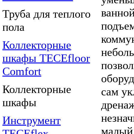
ванной
Труба для теплого
подъем
пола
коммун
Коллекторные
неболь
шкафы TECEfloor
позвол
Comfort
оборуд
Коллекторные
сам ук
шкафы
дрена
незнач
Инструмент
малый 
TECEflex