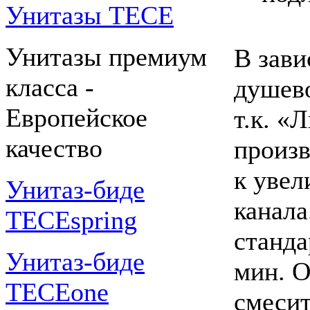
Унитазы TECE
Унитазы премиум
В зави
класса -
душево
Европейское
т.к. «
качество
произв
к уве
Унитаз-биде
канала
TECEspring
станда
Унитаз-биде
мин. О
TECEone
смесит