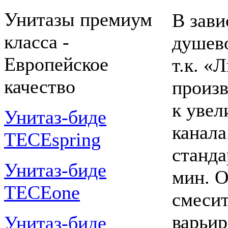
Унитазы премиум
В зави
класса -
душево
Европейское
т.к. «
качество
произв
к уве
Унитаз-биде
канала
TECEspring
станда
Унитаз-биде
мин. О
TECEone
смесит
варьир
Унитаз-биде