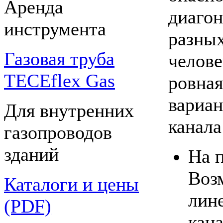
Аренда
диагон
инструмента
разных
Газовая труба
челове
TECEflex Gas
ровная
вариан
Для внутренних
канала
газопроводов
зданий
На 
Воз
Каталоги и цены
лин
(PDF)
кана