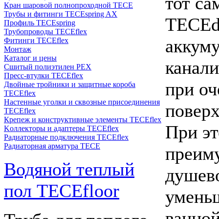
тот с
Кран шаровой полнопроходной ТЕСЕ
Трубы и фитинги TECEspring AX
TECEdr
Профиль TECEspring
Трубопроводы TECEflex
аккуму
Фитинги TECEflex
Монтаж
Каталог и цены
канали
Сшитый полиэтилен PEX
Пресс-втулки TECEflex
при оч
Двойные тройники и защитные короба
TECEflex
Настенные уголки и сквозные присоединения
поверх
TECEflex
Крепеж и конструктивные элементы TECEflex
При эт
Kоллекторы и адаптеры TECEflex
Радиаторные подключения TECEflex
Радиаторная арматура TECE
преиму
Водяной теплый
душево
пол TECEfloor
умень
ванной