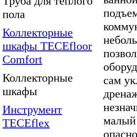
Труба для теплого
подъем
пола
коммун
Коллекторные
неболь
шкафы TECEfloor
позвол
Comfort
оборуд
Коллекторные
сам ук
шкафы
дрена
незнач
Инструмент
малый 
TECEflex
опасно