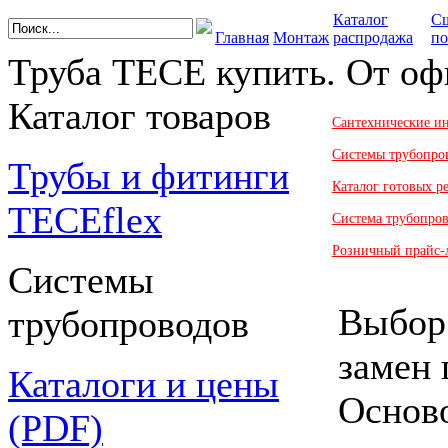
Каталог
С
Главная
Монтаж
распродажа
по
Труба TECE купить. От оф
Каталог товаров
Сантехнические и
Системы трубопро
Трубы и фитинги
Каталог готовых 
TECEflex
Система трубопро
Розничный прайс-
Системы
Выбор:
трубопроводов
замен 
Каталоги и цены
Осново
(PDF)