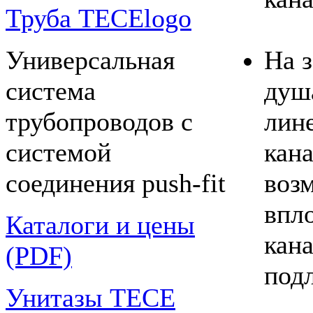
Труба TECElogo
Универсальная
На з
система
душ
трубопроводов с
лин
системой
кан
соединения push-fit
воз
впло
Каталоги и цены
кан
(PDF)
под
Унитазы TECE