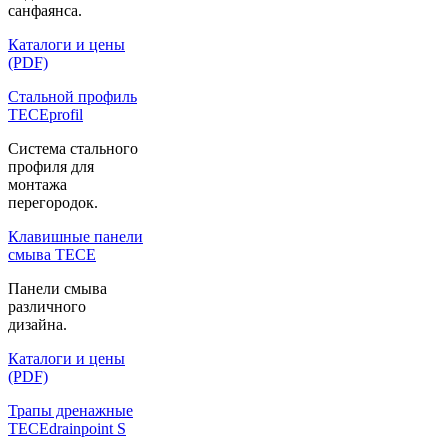
санфаянса.
Каталоги и цены
(PDF)
Стальной профиль
TECEprofil
Система стального
профиля для
монтажа
перегородок.
Клавишные панели
смыва TECE
Панели смыва
различного
дизайна.
Каталоги и цены
(PDF)
Трапы дренажные
TECEdrainpoint S