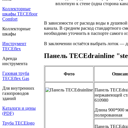
вплотную к стене (одна сторона ка
Коллекторные
шкафы TECEfloor
Comfort
В зависимости от расхода воды в душевой
канала. В среднем расход стандартного см
Коллекторные
необходимо уточнить в паспорте самого и
шкафы
Инструмент
В заключении остаётся выбрать лоток — д
TECEflex
Панель ТЕСЕdrainlinе "ste
Аренда
инструмента
Газовая труба
Фото
Описан
TECEflex Gas
Для внутренних
Панель TECEdrain
газопроводов
нержавеющей ста
зданий
610980
Каталоги и цены
Длина 900*900 м
(PDF)
полированная
Труба TECElogo
Панель TECEdrain