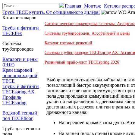
Главная
Монтаж
Каталог распр
Труба TECE купить. От официального дилера!
WC-Аrma
Каталог товаров
Сантехнические инженерные системы. Ассортим
Трубы и фитинги
TECEflex
Системы трубопроводов. Ассортимент и цены
Каталог готовых решений
Системы
трубопроводов
Система трубопроводов TECEspring AX: Ассорт
Каталоги и цены
Розничный прайс-лист TECEspring 2026
(PDF)
Кран шаровой
полнопроходной
Выбор: применять дренажный канал в зам
ТЕСЕ
позволяющий быстро аккумулировать и от
Трубы и фитинги
возникает и еще одно преимущество: при
TECEspring AX
пола для прокладки коммуникаций лишь на
Профиль
уклон по направлению к дренажным канала
TECEspring
диагональных разрезов плитки в разных п
дренажного канала:
Водяной теплый
пол TECEfloor
На передней кромке зоны душа. Воз
Труба для теплого
На задней (вдоль стены) кромке ду
пола