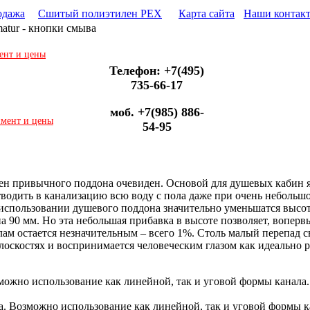
одажа
Сшитый полиэтилен PEX
Карта сайта
Наши контак
tur - кнопки смыва
ент и цены
Телефон: +7(495)
735-66-17
моб. +7(985) 886-
имент и цены
54-95
ен привычного поддона очевиден. Основой для душевых кабин я
водить в канализацию всю воду с пола даже при очень небольш
 использовании душевого поддона значительно уменьшатся высо
 90 мм. Но эта небольшая прибавка в высоте позволяет, вопервы
м остается незначительным – всего 1%. Столь малый перепад сво
лоскостях и воспринимается человеческим глазом как идеально р
можно использование как линейной, так и уговой формы канала.
ша. Возможно использование как линейной, так и уговой формы 