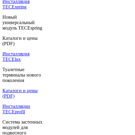
Инсталляция
TECEspring
Новый
универсальный
модуль TECEspring
Каталоги и цены
(PDF)
Инсталляция
TECElux
Туалетные
терминалы нового
поколения
Каталоги и цены
(PDF)
Инсталляции
TECEprofil
Система застенных
модулей для
подвесного