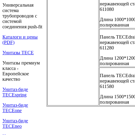
нержавеющей ста
Универсальная
611080
система
трубопроводов с
Длина 1000*1000
системой
полированная
соединения push-fit
Панель TECEdrain
Каталоги и цены
нержавеющей ста
(PDF)
611280
Унитазы TECE
Длина 1200*1200
Унитазы премиум
полированная
класса -
Европейское
Панель TECEdrain
качество
нержавеющей ста
611580
Унитаз-биде
TECEspring
Длина 1500*1500
полированная
Унитаз-биде
TECEone
Унитаз-биде
TECEneo