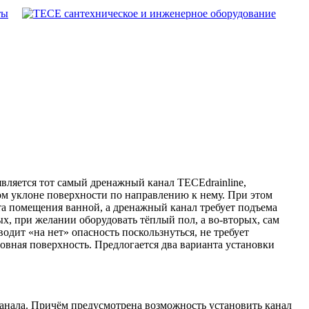
ты
вляется тот самый дренажный канал TECEdrainline,
ом уклоне поверхности по направлению к нему. При этом
та помещения ванной, а дренажный канал требует подъема
х, при желании оборудовать тёплый пол, а во-вторых, сам
дит «на нет» опасность поскользнуться, не требует
овная поверхность. Предлогается два варианта установки
канала. Причём предусмотрена возможность установить канал