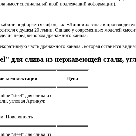
нала имеет специальный край подлежащий деформации).
 кабине подбирается сифон, т.к. «Лишнии» запас в производит
есителя с душем 20 л/мин. Однако у современных моделей смесит
зделия перед выбором дренажного канала.
екоративную часть дренажного канала , которая останется видим
el" для слива из нержавеющей стали, уг
ие комплектации
Цена
line "steel" для слива из
ли, угловая Артикул:
м. Поверхность
line "steel" для слива из