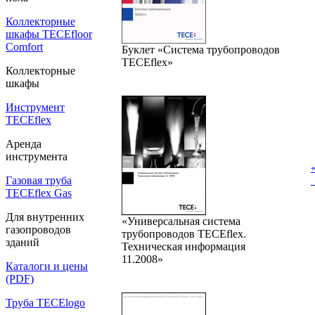
Коллекторные
шкафы TECEfloor
Comfort
Буклет «Система трубопроводов
TECEflex»
Коллекторные
шкафы
Инструмент
TECEflex
Аренда
инструмента
Газовая труба
TECEflex Gas
Для внутренних
«Универсальная система
газопроводов
трубопроводов TECEflex.
зданий
Техническая информация
11.2008»
Каталоги и цены
(PDF)
Труба TECElogo