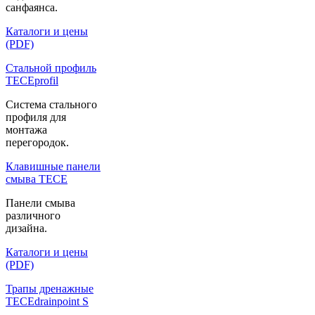
санфаянса.
Каталоги и цены
(PDF)
Стальной профиль
TECEprofil
Система стального
профиля для
монтажа
перегородок.
Клавишные панели
смыва TECE
Панели смыва
различного
дизайна.
Каталоги и цены
(PDF)
Трапы дренажные
TECEdrainpoint S