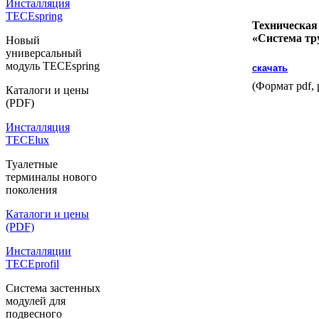
Инсталляция
TECEspring
Техническая
«Cистема тр
Новый
универсальный
модуль TECEspring
скачать
(Формат pdf, 
Каталоги и цены
(PDF)
Инсталляция
TECElux
Туалетные
терминалы нового
поколения
Каталоги и цены
(PDF)
Инсталляции
TECEprofil
Система застенных
модулей для
подвесного