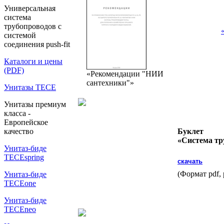
Универсальная
система
трубопроводов с
системой
соединения push-fit
Каталоги и цены
(PDF)
«Рекомендации "НИИ
сантехники"»
Унитазы TECE
Унитазы премиум
класса -
Европейское
Буклет
качество
«Система тр
Унитаз-биде
TECEspring
скачать
(Формат pdf,
Унитаз-биде
TECEone
Унитаз-биде
TECEneo