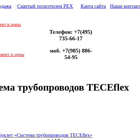
одажа
Сшитый полиэтилен PEX
Карта сайта
Наши контак
ент и цены
Телефон: +7(495)
735-66-17
моб. +7(985) 886-
имент и цены
54-95
ема трубопроводов TECEflex
Буклет «Система трубопроводов TECEflex»