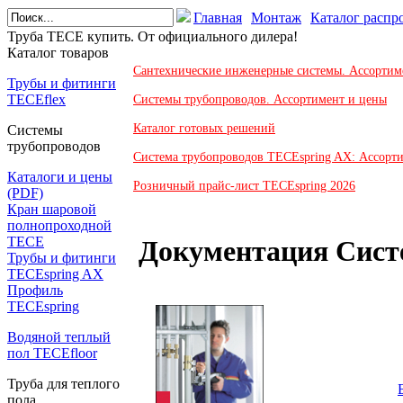
Главная
Монтаж
Каталог распр
Труба TECE купить. От официального дилера!
Каталог товаров
Сантехнические инженерные системы. Ассортим
Трубы и фитинги
TECEflex
Системы трубопроводов. Ассортимент и цены
Каталог готовых решений
Системы
трубопроводов
Система трубопроводов TECEspring AX: Ассорт
Каталоги и цены
Розничный прайс-лист TECEspring 2026
(PDF)
Кран шаровой
полнопроходной
ТЕСЕ
Документация Сист
Трубы и фитинги
TECEspring AX
Профиль
TECEspring
Водяной теплый
пол TECEfloor
Труба для теплого
пола