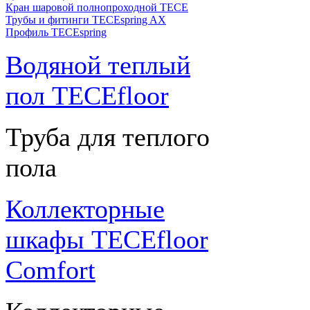
Кран шаровой полнопроходной ТЕСЕ
Трубы и фитинги TECEspring AX
Профиль TECEspring
Водяной теплый
пол TECEfloor
Труба для теплого
пола
Коллекторные
шкафы TECEfloor
Comfort