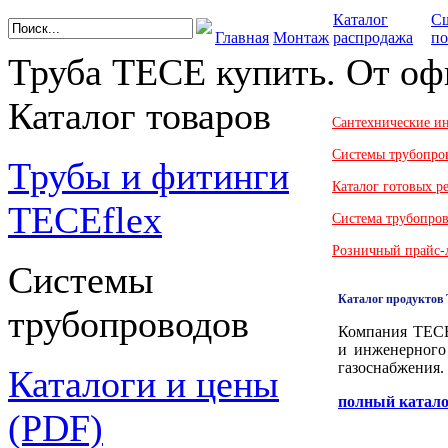
Каталог
С
Главная
Монтаж
распродажа
по
Труба TECE купить. От оф
Каталог товаров
Сантехнические и
Системы трубопро
Трубы и фитинги
Каталог готовых 
TECEflex
Система трубопро
Розничный прайс-
Системы
Каталог продуктов
трубопроводов
Компания TECE 
и инженерного 
газоснабжения.
Каталоги и цены
полный катал
(PDF)