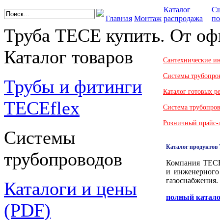
Каталог
С
Главная
Монтаж
распродажа
по
Труба TECE купить. От оф
Каталог товаров
Сантехнические и
Системы трубопро
Трубы и фитинги
Каталог готовых 
TECEflex
Система трубопро
Розничный прайс-
Системы
Каталог продуктов
трубопроводов
Компания TECE 
и инженерного 
газоснабжения.
Каталоги и цены
полный катал
(PDF)