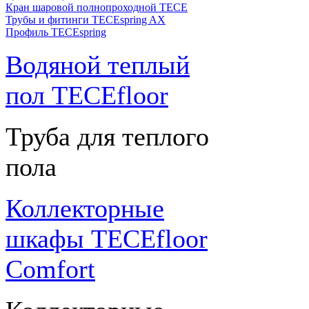
Кран шаровой полнопроходной ТЕСЕ
Трубы и фитинги TECEspring AX
Профиль TECEspring
Водяной теплый
пол TECEfloor
Труба для теплого
пола
Коллекторные
шкафы TECEfloor
Comfort