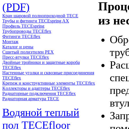
Проце
(PDF)
Кран шаровой полнопроходной ТЕСЕ
из не
Трубы и фитинги TECEspring AX
Профиль TECEspring
Трубопроводы TECEflex
Обр
Фитинги TECEflex
Монтаж
Каталог и цены
тру
Сшитый полиэтилен PEX
Пресс-втулки TECEflex
Рас
Двойные тройники и защитные короба
TECEflex
Настенные уголки и сквозные присоединения
спе
TECEflex
Крепеж и конструктивные элементы TECEflex
пре
Kоллекторы и адаптеры TECEflex
Радиаторные подключения TECEflex
Радиаторная арматура TECE
втул
Водяной теплый
Зап
пол TECEfloor
пом