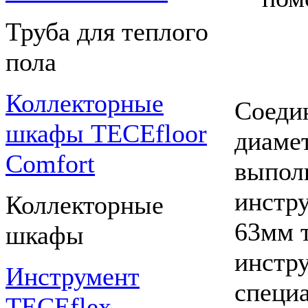
Труба для теплого
пола
Коллекторные
Соеди
шкафы TECEfloor
диаме
Comfort
выпол
инстру
Коллекторные
63мм 
шкафы
инстр
Инструмент
специ
TECEflex