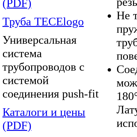
рез
(PDF)
Не 
Труба TECElogo
пру
Универсальная
тру
система
пов
трубопроводов с
Сое
системой
мож
соединения push-fit
180
Лат
Каталоги и цены
исп
(PDF)