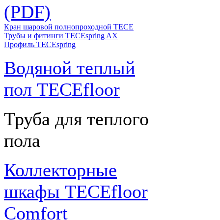
(PDF)
Кран шаровой полнопроходной ТЕСЕ
Трубы и фитинги TECEspring AX
Профиль TECEspring
Водяной теплый
пол TECEfloor
Труба для теплого
пола
Коллекторные
шкафы TECEfloor
Comfort