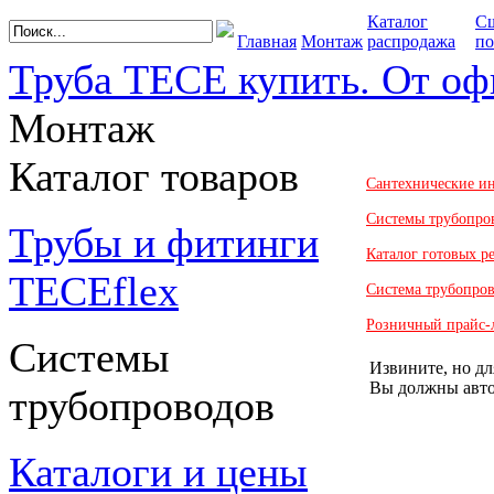
Каталог
С
Главная
Монтаж
распродажа
по
Труба TECE купить. От оф
Монтаж
Каталог товаров
Сантехнические и
Системы трубопро
Трубы и фитинги
Каталог готовых 
TECEflex
Система трубопро
Розничный прайс-
Системы
Извините, но дл
Вы должны авто
трубопроводов
Каталоги и цены