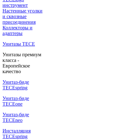
инструмент
Настенные уголки
и сквозные
присоединения
Коллекторы и
адаптеры
Унитазы TECE
Унитазы премиум
класса -
Европейское
качество
Унитаз-биде
TECEspring
Унитаз-биде
TECEone
Унитаз-биде
TECEneo
Инсталляция
TECEspring