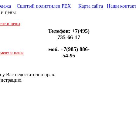
одажа
Сшитый полиэтилен PEX
Карта сайта
Наши контак
 и цены
ент и цены
Телефон: +7(495)
735-66-17
моб. +7(985) 886-
имент и цены
54-95
 у Вас недостаточно прав.
гистрацию.