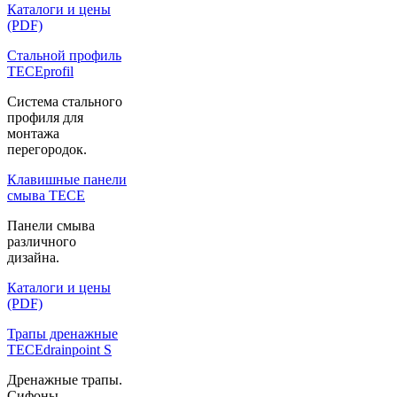
Каталоги и цены
(PDF)
Стальной профиль
TECEprofil
Система стального
профиля для
монтажа
перегородок.
Клавишные панели
смыва TECE
Панели смыва
различного
дизайна.
Каталоги и цены
(PDF)
Трапы дренажные
TECEdrainpoint S
Дренажные трапы.
Сифоны.