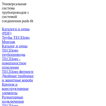
Универсальная
система
трубопроводов с
системой
соединения push-fit
Каталоги и цены
(PDF)
Трубы TECElogo
Монтаж
Каталог и цены
TECElogo
трубопроводы
TECElogo -
поверхностное
отопление
TECElogo фитинги
Двойные тройники
и защитные короба
Крепеж и
конструктивные
элементы
Радиаторные
подключения
TECElogo