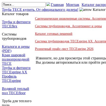
Главная
Монтаж
Каталог распр
Труба TECE купить. От официального дилера!
Каталог
Каталог товаров
Сантехнические инженерные системы. Ассортим
Трубы и фитинги
TECEflex
Системы трубопроводов. Ассортимент и цены
Каталог готовых решений
Системы
трубопроводов
Система трубопроводов TECEspring AX: Ассорт
Каталоги и цены
Розничный прайс-лист TECEspring 2026
(PDF)
Кран шаровой
Извините, но для просмотра этой страницы
полнопроходной
Вы должны авторизоваться или пройти ре
ТЕСЕ
Трубы и фитинги
TECEspring AX
Профиль
TECEspring
Водяной теплый
пол TECEfloor
Труба для теплого
пола