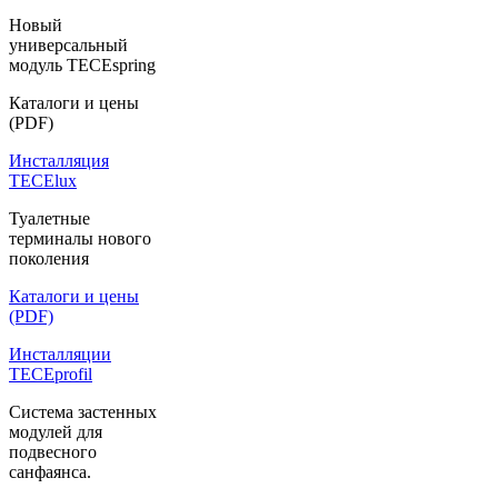
Новый
универсальный
модуль TECEspring
Каталоги и цены
(PDF)
Инсталляция
TECElux
Туалетные
терминалы нового
поколения
Каталоги и цены
(PDF)
Инсталляции
TECEprofil
Система застенных
модулей для
подвесного
санфаянса.