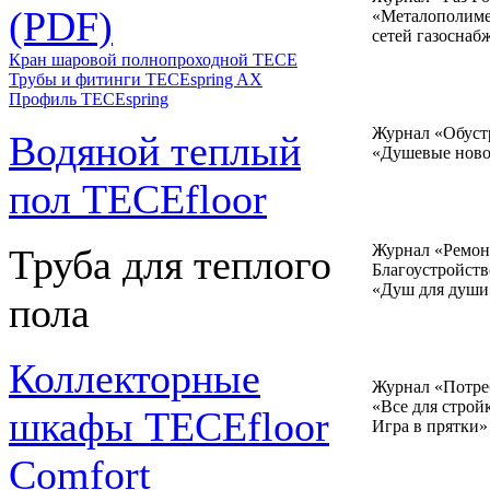
(PDF)
«Металополиме
сетей газоснаб
Кран шаровой полнопроходной ТЕСЕ
Трубы и фитинги TECEspring AX
Профиль TECEspring
Журнал «Обустр
Водяной теплый
«Душевые ново
пол TECEfloor
Журнал «Ремонт
Труба для теплого
Благоустройств
«Душ для души
пола
Коллекторные
Журнал «Потре
«Все для строй
шкафы TECEfloor
Игра в прятки»
Comfort